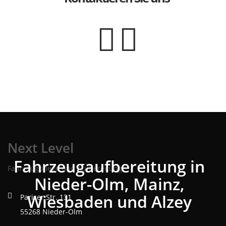
Next Level
Fahrzeugaufbereitung in
Fahrzeugpflege und Aufbereitung
Nieder-Olm, Mainz,
Wiesbaden und Alzey
Pariser Str. 131
55268 Nieder-Olm