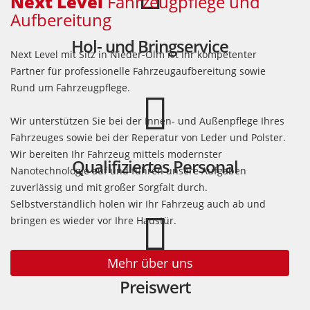
Next Level
Fahrzeugpflege und
Aufbereitung
Hol- und Bringservice
Next Level mit Sitz in Nieder-Olm ist Ihr kompetenter
Partner für professionelle Fahrzeugaufbereitung sowie
Rund um Fahrzeugpflege.
Wir unterstützen Sie bei der Innen- und Außenpflege Ihres
Fahrzeuges sowie bei der Reperatur von Leder und Polster.
Wir bereiten Ihr Fahrzeug mittels modernster
Qualifiziertes Personal
Nanotechnologie auf und führen unsere Aufgaben
zuverlässig und mit großer Sorgfalt durch.
Selbstverständlich holen wir Ihr Fahrzeug auch ab und
bringen es wieder vor Ihre Haustür.
Mehr über uns
Preiswert